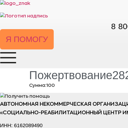
Перейти
к
содержимому
8 80
Я ПОМОГУ
Пожертвование282
Сумма:100
АВТОНОМНАЯ НЕКОММЕРЧЕСКАЯ ОРГАНИЗАЦ
«СОЦИАЛЬНО-РЕАБИЛИТАЦИОННЫЙ ЦЕНТР И
ИНН: 6162089490