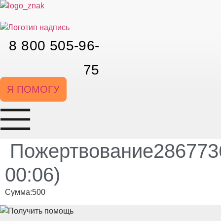
Перейти
к
содержимому
8 800 505-96-
75
Я ПОМОГУ
Пожертвование2867736
00:06)
Сумма:500