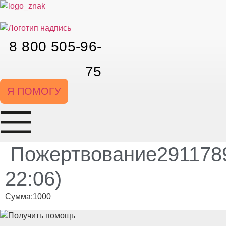
Перейти
к
содержимому
8 800 505-96-
75
Я ПОМОГУ
Пожертвование2911789
22:06)
Сумма:1000