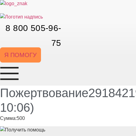
Перейти
к
содержимому
8 800 505-96-
75
Я ПОМОГУ
Пожертвование29184219
10:06)
Сумма:500