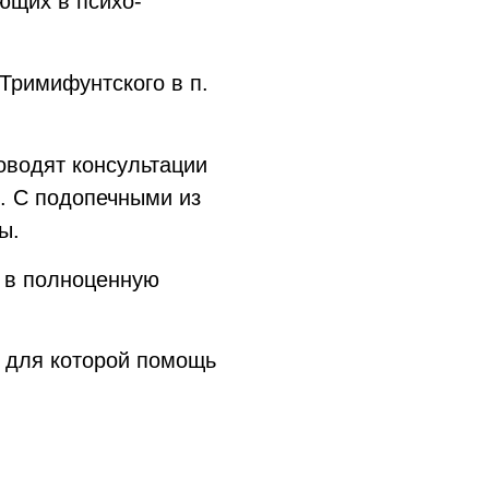
ющих в психо-
Тримифунтского в п.
оводят консультации
. С подопечными из
ы.
я в полноценную
 для которой помощь