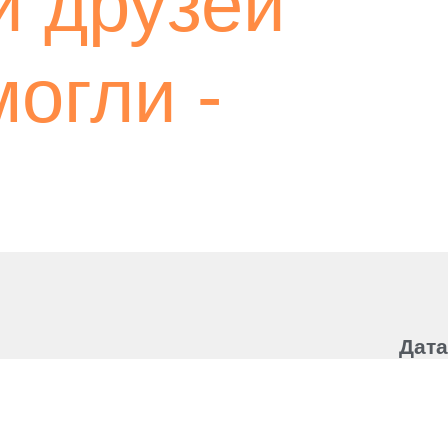
и друзей
огли -
Дата