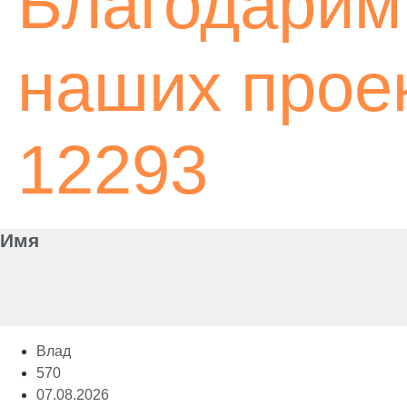
Благодарим 
наших проек
12293
Имя
Влад
570
07.08.2026