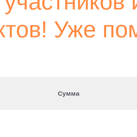
участников 
тов! Уже пом
Сумма