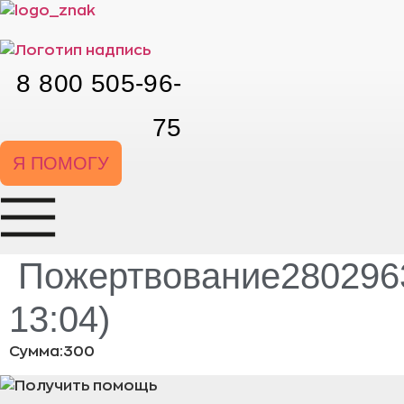
Перейти
к
содержимому
8 800 505-96-
75
Я ПОМОГУ
Пожертвование2802963
13:04)
Сумма:300