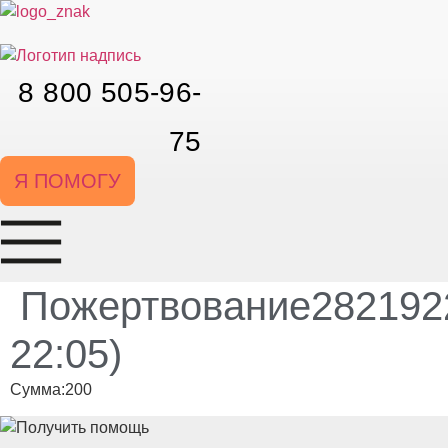
Перейти
к
содержимому
8 800 505-96-
75
Я ПОМОГУ
Пожертвование2821922
22:05)
Сумма:200