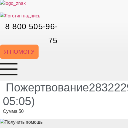
Перейти
к
содержимому
8 800 505-96-
75
Я ПОМОГУ
Пожертвование2832229
05:05)
Сумма:50