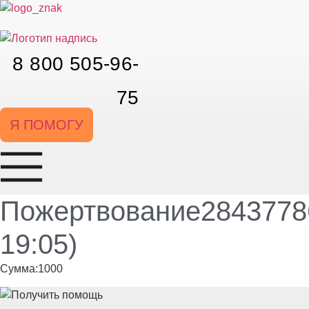
Перейти
к
содержимому
8 800 505-96-
75
Я ПОМОГУ
Пожертвование28437786
19:05)
Сумма:1000