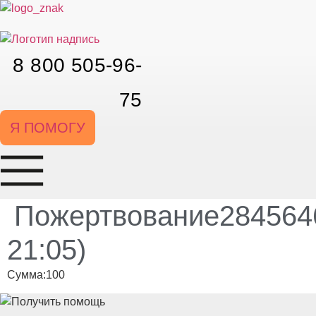
Перейти
к
содержимому
8 800 505-96-
75
Я ПОМОГУ
Пожертвование2845646
21:05)
Сумма:100