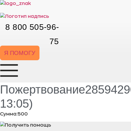
Перейти
к
содержимому
8 800 505-96-
75
Я ПОМОГУ
Пожертвование28594290
13:05)
Сумма:500