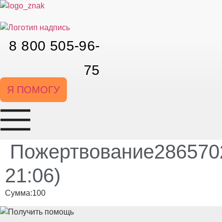
Перейти
к
содержимому
8 800 505-96-
75
Я ПОМОГУ
Пожертвование2865702
21:06)
Сумма:100