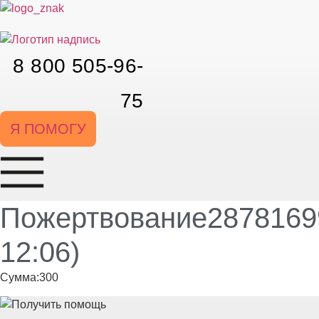
Перейти
к
содержимому
8 800 505-96-
75
Я ПОМОГУ
Пожертвование28781699
12:06)
Сумма:300