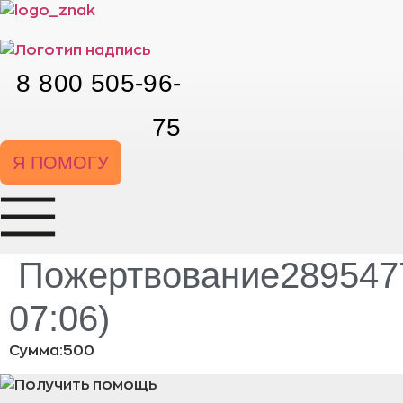
Перейти
к
содержимому
8 800 505-96-
75
Я ПОМОГУ
Пожертвование2895477
07:06)
Сумма:500