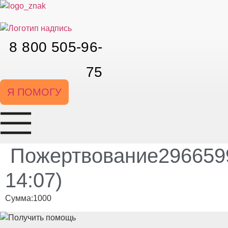
Перейти
к
содержимому
8 800 505-96-
75
Я ПОМОГУ
Пожертвование2966599
14:07)
Сумма:1000